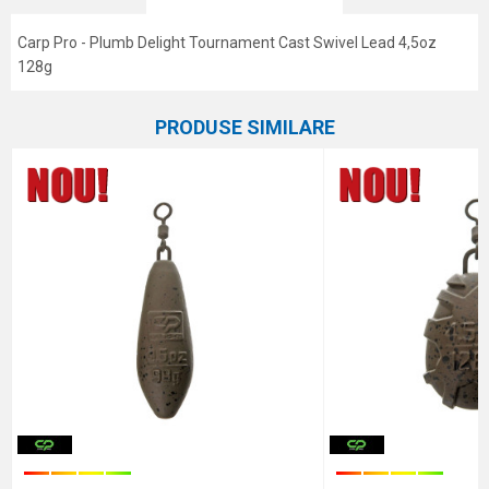
Carp Pro - Plumb Delight Tournament Cast Swivel Lead 4,5oz
128g
Caracteristici
Atribut
Nume/Utilizator
PRODUSE SIMILARE
Categorie
Plumbi
Marca
Carp Pro
Email
Comentariu
Protectie anti-spam - calculeaza 9 - 4 :