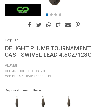
1
2
3
4
Carp Pro
DELIGHT PLUMB TOURNAMENT
CAST SWIVEL LEAD 4.5OZ/128G
PLUMBI
COD ARTICOL:
CPDTDS128
COD DE BARE:
8581260005513
Disponibil in mai multe culori: