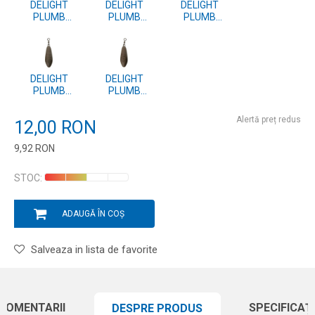
DELIGHT
DELIGHT
DELIGHT
PLUMB
PLUMB
PLUMB
TOURNAMENT
TOURNAMENT
TOURNAMENT
CAST SWIVEL
CAST SWIVEL
CAST SWIVEL
LEAD
LEAD
LEAD
5.0OZ/142G
4.5OZ/128G
4.0OZ/113G
DELIGHT
DELIGHT
PLUMB
PLUMB
TOURNAMENT
TOURNAMENT
CAST SWIVEL
CAST SWIVEL
Alertă preț redus
12,00
RON
LEAD
LEAD
3.5OZ/99G
3.0OZ/85G
9,92
RON
Introduceți cantitatea
STOC:
ADAUGĂ ÎN COȘ
Salveaza in lista de favorite
COMENTARII
SPECIFICAȚI
DESPRE PRODUS