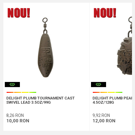
Marca
Carp Pro
Email
Comentariu
Protectie anti-spam - calculeaza 2 + 3 :
DELIGHT PLUMB TOURNAMENT CAST
DELIGHT PLUMB PEAR 
TRIMITE
SWIVEL LEAD 3.5OZ/99G
4.5OZ/128G
8,26
RON
9,92
RON
10,00
RON
12,00
RON