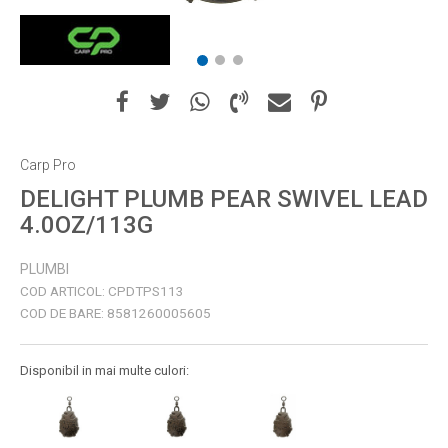
1
2
3
Carp Pro
DELIGHT PLUMB PEAR SWIVEL LEAD
4.0OZ/113G
PLUMBI
COD ARTICOL:
CPDTPS113
COD DE BARE:
8581260005605
Disponibil in mai multe culori: