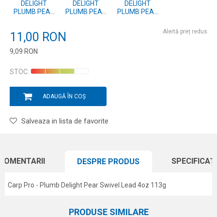
DELIGHT
DELIGHT
DELIGHT
PLUMB PEAR
PLUMB PEAR
PLUMB PEAR
SWIVEL LEAD
SWIVEL LEAD
SWIVEL LEAD
4.5OZ/128G
4.0OZ/113G
3.5OZ/99G
Alertă preț redus
11,00
RON
9,09
RON
Introduceți cantitatea
STOC:
ADAUGĂ ÎN COȘ
Salveaza in lista de favorite
COMENTARII
SPECIFICAȚI
DESPRE PRODUS
Carp Pro - Plumb Delight Pear Swivel Lead 4oz 113g
Caracteristici
Atribut
Nume/Utilizator
PRODUSE SIMILARE
Categorie
Plumbi