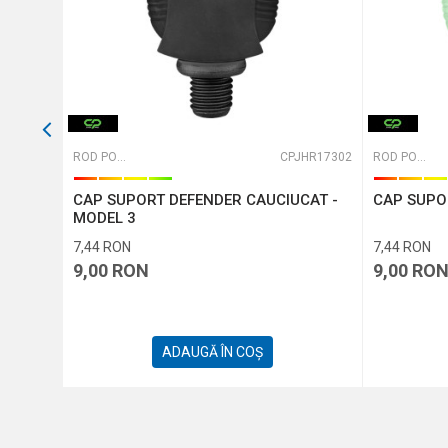
CPJB7001
ROD PODURI, BUZZBARI ȘI BANCKSTI
CPJHR17302
ROD PODURI, BUZZBARI ȘI BANCKSTI
U MAT
CAP SUPORT DEFENDER CAUCIUCAT -
CAP SUPO
MODEL 3
7,44
RON
7,44
RON
9,00
RON
9,00
RO
ADAUGĂ ÎN COȘ