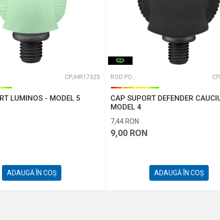
CPJHR17325
ROD PODURI, BUZZBARI ȘI BANCKSTI
CP
RT LUMINOS - MODEL 5
CAP SUPORT DEFENDER CAUCIU
MODEL 4
7,44
RON
N
9,00
RON
ADAUGĂ ÎN COȘ
ADAUGĂ ÎN COȘ