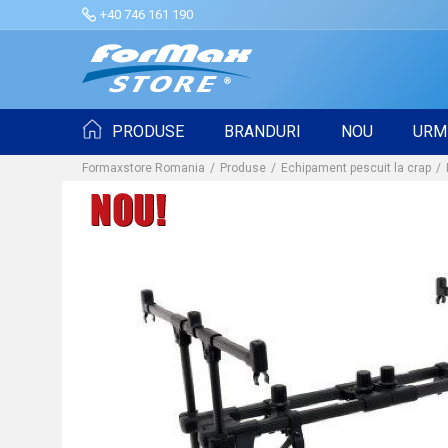
+40 746 161 190
PRODUSE
BRANDURI
NOU
URM
Formaxstore Romania
Produse
Echipament pescuit la crap