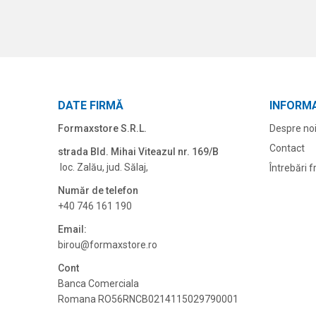
DATE FIRMĂ
INFORMA
Formaxstore S.R.L.
Despre no
Contact
strada Bld. Mihai Viteazul nr. 169/B
loc. Zalău, jud. Sălaj,
Întrebări 
Număr de telefon
+40 746 161 190
Email:
birou@formaxstore.
ro
Cont
Banca Comerciala
Romana RO56RNCB0214115029790001