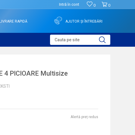
Intră în cont
0
0
LIVRARE RAPIDĂ
AJUTOR ȘI ÎNTREBĂRI
Cauta pe site
4 PICIOARE Multisize
CKSTI
Alertă preț redus