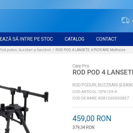
EAZĂ SĂ INTRE PE STOC
CATALOG
CONTACT
Rod poduri, buzzbari și bancksti
ROD POD 4 LANSETE 4 PICIOARE Multisize
Carp Pro
ROD POD 4 LANSETE 
ROD PODURI, BUZZBARI ȘI BAN
COD ARTICOL:
CP6133-4
COD DE BARE:
8581260050827
459,00
RON
379,34
RON
Introduceți cantitatea