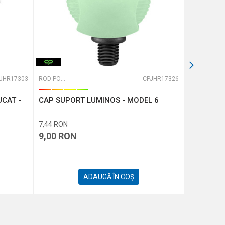
JHR17303
ROD PODURI, BUZZBARI ȘI BANCKSTI
CPJHR17326
ROD PODURI, BUZZBARI ȘI BANCKSTI
CAT -
CAP SUPORT LUMINOS - MODEL 6
BUZZ BAR
POSTURI
7,44
RON
32,23
RON
9,00
RON
39,00
R
ADAUGĂ ÎN COȘ