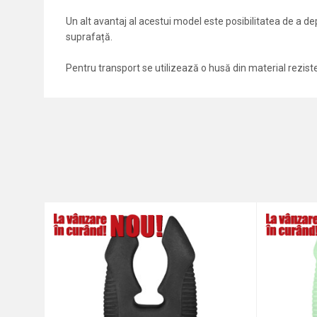
Un alt avantaj al acestui model este posibilitatea de a depl
suprafață.
Pentru transport se utilizează o husă din material rezisten
Caracteristici
Nume/Utilizator
Categorie
Marca
Comentariu
Protectie anti-spam - calcule
TRIMITE