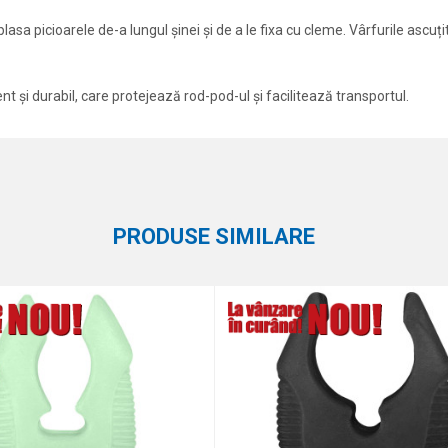
asa picioarele de-a lungul șinei și de a le fixa cu cleme. Vârfurile ascuțit
t și durabil, care protejează rod-pod-ul și facilitează transportul.
Atribut
Email
Rod poduri, buzzbari și bancksti
Carp Pro
PRODUSE SIMILARE
aza 9 - 4 :