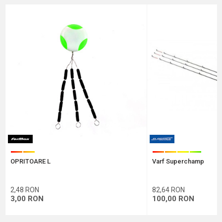
Marca
Elegance Method
Email
Comentariu
Protectie anti-spam - calculeaza 4 + 1 :
OPRITOARE L
Varf Superchamp
TRIMITE
2,48
RON
82,64
RON
3,00
RON
100,00
RON