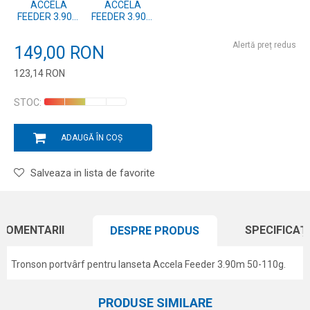
ACCELA
ACCELA
FEEDER 3.90M
FEEDER 3.90M
50-110G -
50-110G -
TRONSON
TRONSON
Alertă preț redus
149,00
RON
INTERMEDIAR
PORTVARF
123,14
RON
Introduceți cantitatea
STOC:
ADAUGĂ ÎN COȘ
Salveaza in lista de favorite
COMENTARII
SPECIFICAȚI
DESPRE PRODUS
Tronson portvârf pentru lanseta Accela Feeder 3.90m 50-110g.
Caracteristici
Atribut
Nume/Utilizator
PRODUSE SIMILARE
Categorie
Alte accesorii