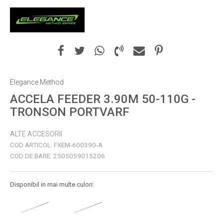
Elegance Method
ACCELA FEEDER 3.90M 50-110G -
TRONSON PORTVARF
ALTE ACCESORII
COD ARTICOL:
FXEM-600390-A
COD DE BARE:
2505059015206
Disponibil in mai multe culori: